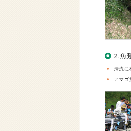
2.
清流に
アマゴ