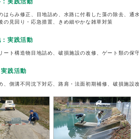
路：実践活動
のはらみ修正、目地詰め、水路に付着した藻の除去、通
後の見回り・応急措置、きめ細やかな雑草対策
池：実践活動
リート構造物目地詰め、破損施設の改修、ゲート類の保
：実践活動
め、側溝不同沈下対応、路肩・法面初期補修、破損施設