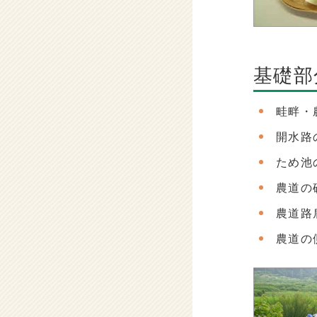
基礎部
畦畔・
開水路
ため池
農道の
農道路
農道の