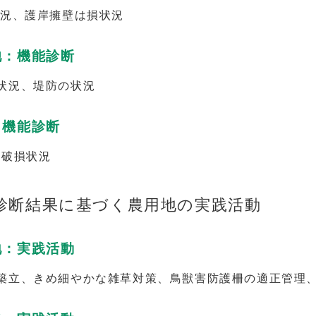
状況、護岸擁壁は損状況
池：機能診断
状況、堤防の状況
：機能診断
装破損状況
診断結果に基づく農用地の実践活動
地：実践活動
築立、きめ細やかな雑草対策、鳥獣害防護柵の適正管理