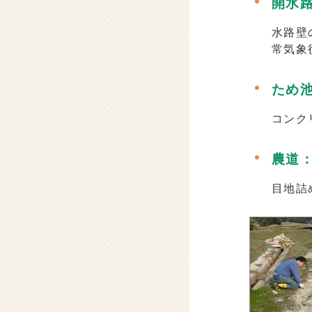
開水
水路壁
常気象
ため
コンク
農道
目地詰