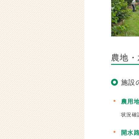
農地・
施設
農用
状況確
開水