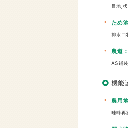
目地j
ため
排水口
農道
AS鋪
機能
農用
畦畔再