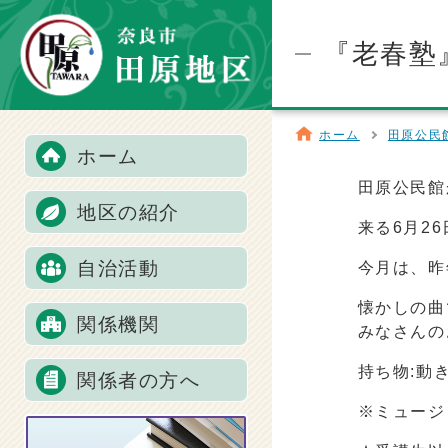
『老春塾
ホーム
田原公民
ホーム
田原公民館
地区の紹介
来る6月2
自治活動
今月は、昨
懐かしの曲
関係機関
みなさんの
持ち物:動
関係者の方へ
※ミュージ