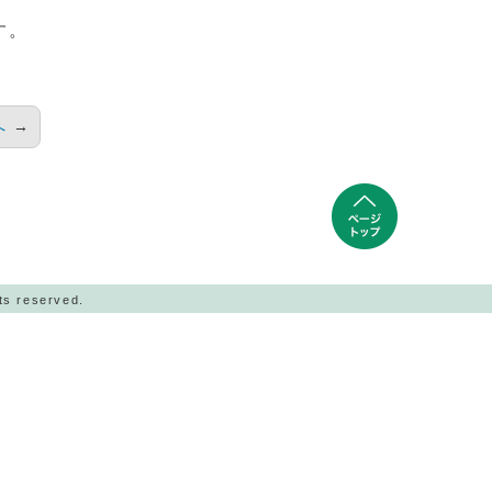
す。
へ
→
ts reserved.