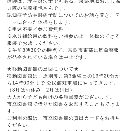
講師は、理学療法士でもある、東部地域おこし協
力隊の岩埼和也さんです。
認知症予防や腰痛予防についてのお話を聞き、テ
ーマに合った体操をします。
※申込不要／参加費無料
※水分補給用の飲料をご持参の上、体操のできる
服装でお越しください。
※午前8時30分の時点で、奈良市東部に気象警報
が発令されている場合は中止です。
★移動図書館の巡回について★
移動図書館は、原則毎月第3金曜日の13時20分か
ら14時00分まで 公民館駐車場にやってきます。
（8月はお休み 2月は別日）
大人から子ども向けの各種書籍がございます。
市立図書館で借りた図書を返却することもできま
す。
ご利用の際は、市立図書館の貸出カードをお持ち
ください。