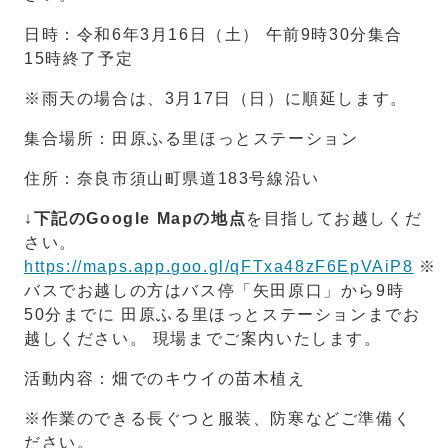
日時：令和6年3月16日（土） 午前9時30分集合
15時終了予定
※雨天の場合は、3月17日（日）に順延します。
集合場所：田原ふる里ほっとステーション
住所：奈良市須山町県道183号線沿い
↓
下記のGoogle Mapの地点
を目指してお越しくだ
さい。
https://maps.app.goo.gl/qFTxa48zF6EpVAiP8
※
バスでお越しの方はバス停「矢田原口」から9時
50分までに 田原ふる里ほっとステーションまでお
越しください。 現場までご案内いたします。
活動内容：畑でのキウイの苗木植え
※作業のできる長ぐつと服装、防寒などご準備く
ださい。