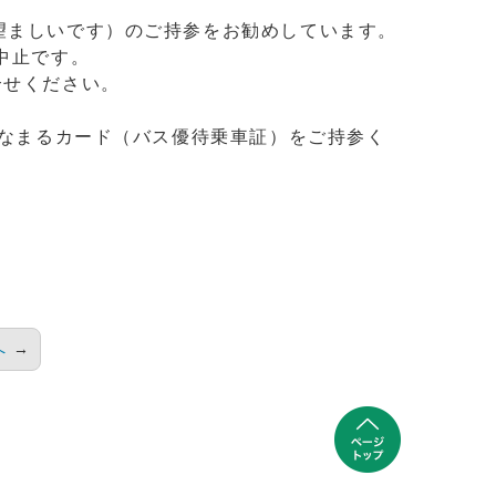
望ましいです）のご持参をお勧めしています。
中止です。
問合せください。
ななまるカード（バス優待乗車証）をご持参く
へ
→