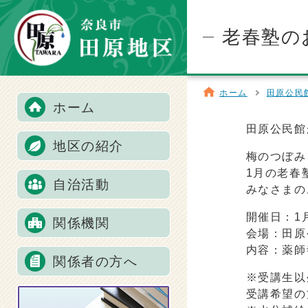
老春塾の
ホーム
田原公民
ホーム
田原公民館
地区の紹介
梅のつぼみ
1月の老春
自治活動
みなさまの
開催日：1
関係機関
会場：田原
内容：薬師
関係者の方へ
※受講生以
受講希望の